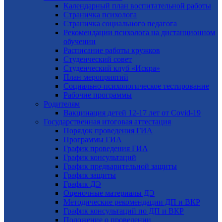
Календарный план воспитательной работы
Страничка психолога
Страничка социального педагога
Рекомендации психолога на дистанционном
обучении
Расписание работы кружков
Студенческий совет
Студенческий клуб «Искра»
План мероприятий
Социально-психологическое тестирование
Рабочие программы
Родителям
Вакцинация детей 12-17 лет от Covid-19
Государственная итоговая аттестация
Порядок проведения ГИА
Программы ГИА
График проведения ГИА
График консультаций
График предварительной защиты
График защиты
График ДЭ
Оценочные материалы ДЭ
Методические рекомендации ДП и ВКР
График консультаций по ДП и ВКР
Положение о проведении