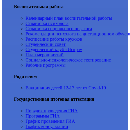
Воспитательная работа
Календарный план воспитательной работы
Страничка психолога
Страничка социального педагога
Рекомендации психолога на дистанционном обучен
Расписание работы кружков
Студенческий совет
Студенческий клуб «Искра»
План мероприятий
Социально-психологическое тестирование
Рабочие программы
Родителям
Вакцинация детей 12-17 лет от Covid-19
Государственная итоговая аттестация
Порядок проведения ГИА
Программы ГИА
График проведения ГИА
График консультаций