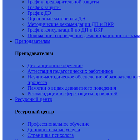
График предварительной защиты
График защиты
График ДЭ
Оценочные материалы ДЭ
Методические рекомендации ДП и ВКР
График консультаций по ДП и ВКР
Положение о проведении демонстрационного экза
Преподавателям
Преподавателям
Дистанционное обучение
Аттестация педагогических работников
Научно-методическое обеспечение образовательног
процесса
Памятки о видах девиантного поведения
Рекомендации в сфере защиты прав детей
Ресурсный центр
Ресурсный центр
Профессиональное обучение
Дополнительные услуги
Страничка психолога