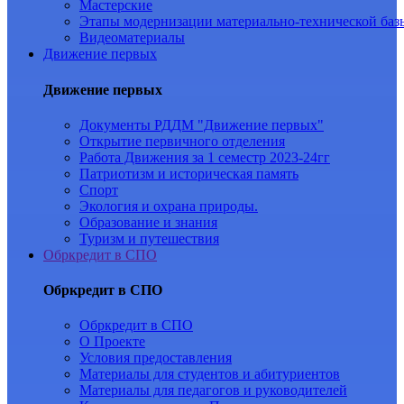
Мастерские
Этапы модернизации материально-технической баз
Видеоматериалы
Движение первых
Движение первых
Документы РДДМ "Движение первых"
Открытие первичного отделения
Работа Движения за 1 семестр 2023-24гг
Патриотизм и историческая память
Спорт
Экология и охрана природы.
Образование и знания
Туризм и путешествия
Обркредит в СПО
Обркредит в СПО
Обркредит в СПО
О Проекте
Условия предоставления
Материалы для студентов и абитуриентов
Материалы для педагогов и руководителей