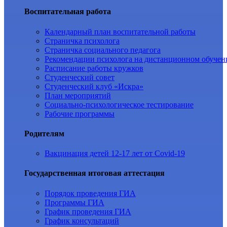
Воспитательная работа
Календарный план воспитательной работы
Страничка психолога
Страничка социального педагога
Рекомендации психолога на дистанционном обучен
Расписание работы кружков
Студенческий совет
Студенческий клуб «Искра»
План мероприятий
Социально-психологическое тестирование
Рабочие программы
Родителям
Вакцинация детей 12-17 лет от Covid-19
Государственная итоговая аттестация
Порядок проведения ГИА
Программы ГИА
График проведения ГИА
График консультаций