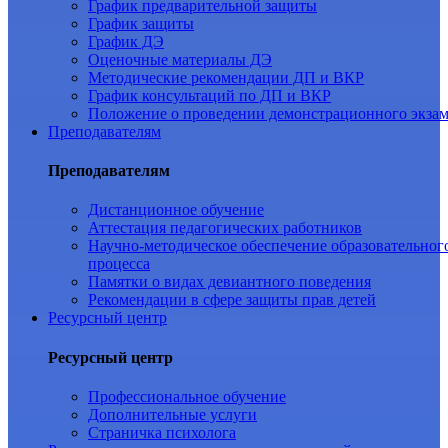
График предварительной защиты
График защиты
График ДЭ
Оценочные материалы ДЭ
Методические рекомендации ДП и ВКР
График консультаций по ДП и ВКР
Положение о проведении демонстрационного экза
Преподавателям
Преподавателям
Дистанционное обучение
Аттестация педагогических работников
Научно-методическое обеспечение образовательног
процесса
Памятки о видах девиантного поведения
Рекомендации в сфере защиты прав детей
Ресурсный центр
Ресурсный центр
Профессиональное обучение
Дополнительные услуги
Страничка психолога