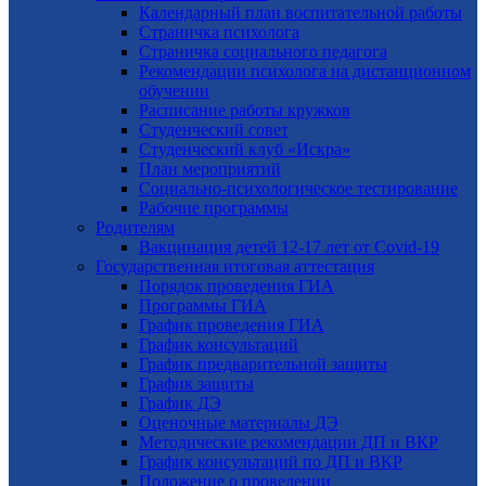
Календарный план воспитательной работы
Страничка психолога
Страничка социального педагога
Рекомендации психолога на дистанционном
обучении
Расписание работы кружков
Студенческий совет
Студенческий клуб «Искра»
План мероприятий
Социально-психологическое тестирование
Рабочие программы
Родителям
Вакцинация детей 12-17 лет от Covid-19
Государственная итоговая аттестация
Порядок проведения ГИА
Программы ГИА
График проведения ГИА
График консультаций
График предварительной защиты
График защиты
График ДЭ
Оценочные материалы ДЭ
Методические рекомендации ДП и ВКР
График консультаций по ДП и ВКР
Положение о проведении