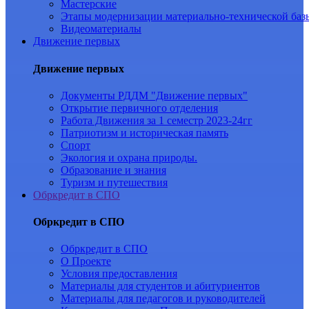
Мастерские
Этапы модернизации материально-технической баз
Видеоматериалы
Движение первых
Движение первых
Документы РДДМ "Движение первых"
Открытие первичного отделения
Работа Движения за 1 семестр 2023-24гг
Патриотизм и историческая память
Спорт
Экология и охрана природы.
Образование и знания
Туризм и путешествия
Обркредит в СПО
Обркредит в СПО
Обркредит в СПО
О Проекте
Условия предоставления
Материалы для студентов и абитуриентов
Материалы для педагогов и руководителей