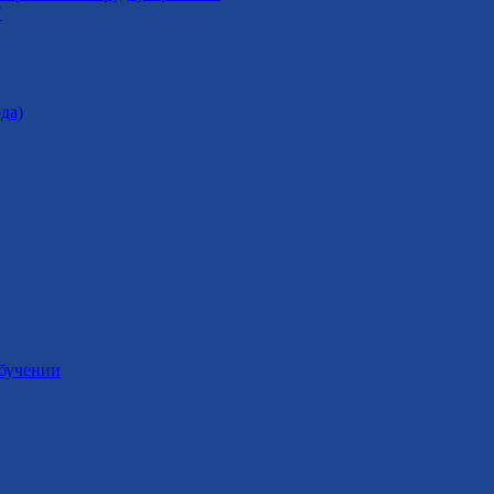
"
да)
обучении