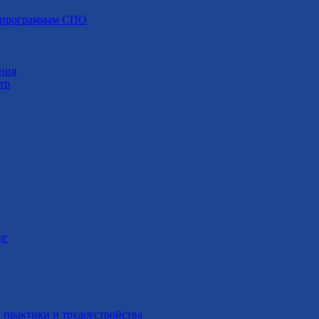
о программам СПО
ния
тр
уг
 практики и трудоустройства