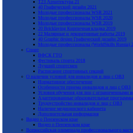
Т23 Архитектура 21
40 Графический дизайн 2021
Молодые профессионалы WSR 2021
Молодые профессионалы WSR 2020
Молодые профессионалы WSR 2019
20 Bricklaying Кирпичная кладка 2019
22 Малярные и декоративные работы 2019
40 Graphic design Графический дизайн 2019
Молодые профессионалы (WorldSkills Russia) 
Спорт
ВФСК ГТО
Фестиваль спорта 2018
Лучший спортсмен
Расписание спортивных секций
О наличии условий для инвалидов и лиц с ОВЗ
Нормативное обеспечение
Особенности приема инвалидов и лиц с ОВЗ
Условия обучения для лиц с ограниченными 
Адаптированные образовательные программы 
Трудоустройство инвалидов и лиц с ОВЗ
Наличие медицинского кабинета
Дополнительная информация
Видео о Пензенском крае
Видео о Пензенском крае
Всероссийская олимпиада профессионального маст