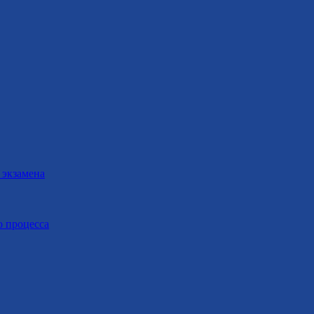
 экзамена
о процесса