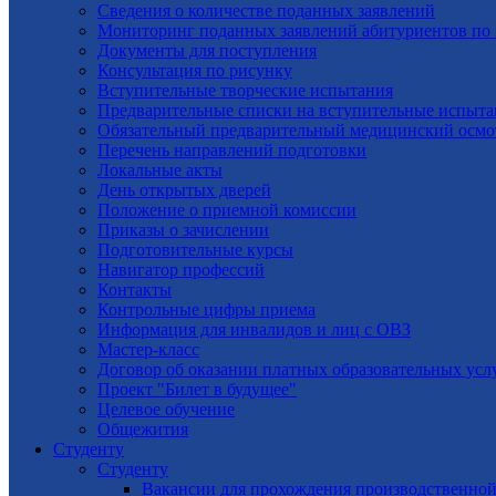
Cведения о количестве поданных заявлений
Мониторинг поданных заявлений абитуриентов п
Документы для поступления
Консультация по рисунку
Вступительные творческие испытания
Предварительные списки на вступительные испыта
Обязательный предварительный медицинский осмо
Перечень направлений подготовки
Локальные акты
День открытых дверей
Положение о приемной комиссии
Приказы о зачислении
Подготовительные курсы
Навигатор профессий
Контакты
Контрольные цифры приема
Информация для инвалидов и лиц с ОВЗ
Мастер-класс
Договор об оказании платных образовательных усл
Проект "Билет в будущее"
Целевое обучение
Общежития
Студенту
Студенту
Вакансии для прохождения производственной