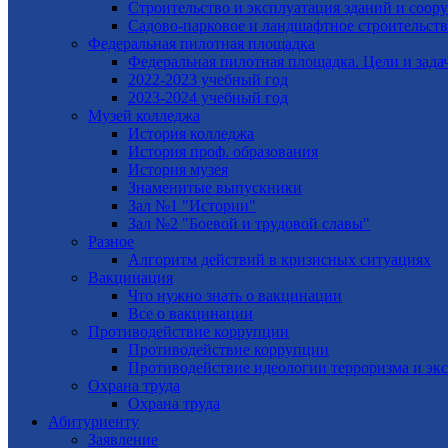
Строительство и эксплуатация зданий и соор
Садово-парковое и ландшафтное строительств
Федеральная пилотная площадка
Федеральная пилотная площадка. Цели и зада
2022-2023 учебный год
2023-2024 учебный год
Музей колледжа
История колледжа
История проф. образования
История музея
Знаменитые выпускники
Зал №1 "Истории"
Зал №2 "Боевой и трудовой славы"
Разное
Алгоритм действий в кризисных ситуациях
Вакцинация
Что нужно знать о вакцинации
Все о вакцинации
Противодействие коррупции
Противодействие коррупции
Противодействие идеологии терроризма и эк
Охрана труда
Охрана труда
Абитуриенту
Заявление