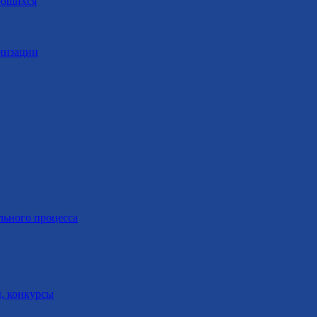
ающихся
анизации
льного процесса
, конкурсы