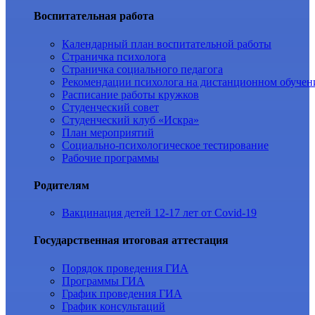
Воспитательная работа
Календарный план воспитательной работы
Страничка психолога
Страничка социального педагога
Рекомендации психолога на дистанционном обучен
Расписание работы кружков
Студенческий совет
Студенческий клуб «Искра»
План мероприятий
Социально-психологическое тестирование
Рабочие программы
Родителям
Вакцинация детей 12-17 лет от Covid-19
Государственная итоговая аттестация
Порядок проведения ГИА
Программы ГИА
График проведения ГИА
График консультаций