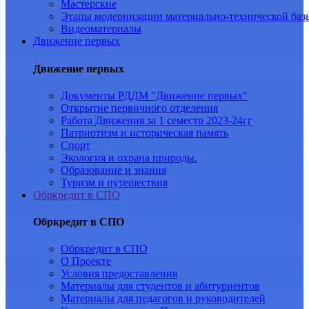
Мастерские
Этапы модернизации материально-технической баз
Видеоматериалы
Движение первых
Движение первых
Документы РДДМ "Движение первых"
Открытие первичного отделения
Работа Движения за 1 семестр 2023-24гг
Патриотизм и историческая память
Спорт
Экология и охрана природы.
Образование и знания
Туризм и путешествия
Обркредит в СПО
Обркредит в СПО
Обркредит в СПО
О Проекте
Условия предоставления
Материалы для студентов и абитуриентов
Материалы для педагогов и руководителей