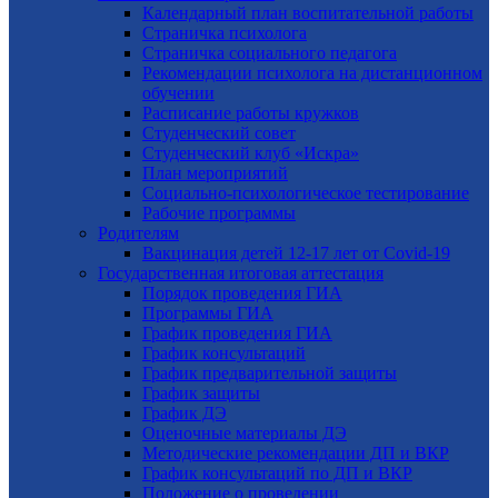
Календарный план воспитательной работы
Страничка психолога
Страничка социального педагога
Рекомендации психолога на дистанционном
обучении
Расписание работы кружков
Студенческий совет
Студенческий клуб «Искра»
План мероприятий
Социально-психологическое тестирование
Рабочие программы
Родителям
Вакцинация детей 12-17 лет от Covid-19
Государственная итоговая аттестация
Порядок проведения ГИА
Программы ГИА
График проведения ГИА
График консультаций
График предварительной защиты
График защиты
График ДЭ
Оценочные материалы ДЭ
Методические рекомендации ДП и ВКР
График консультаций по ДП и ВКР
Положение о проведении