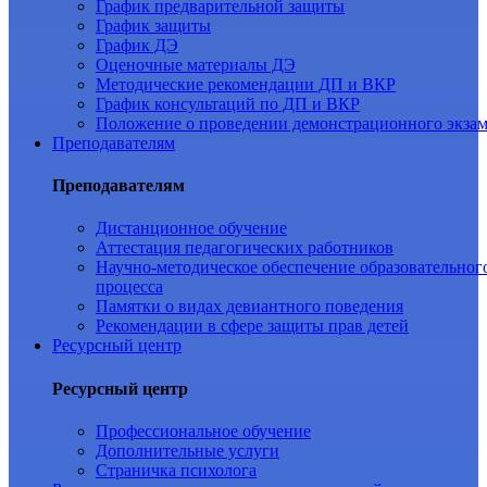
График предварительной защиты
График защиты
График ДЭ
Оценочные материалы ДЭ
Методические рекомендации ДП и ВКР
График консультаций по ДП и ВКР
Положение о проведении демонстрационного экза
Преподавателям
Преподавателям
Дистанционное обучение
Аттестация педагогических работников
Научно-методическое обеспечение образовательног
процесса
Памятки о видах девиантного поведения
Рекомендации в сфере защиты прав детей
Ресурсный центр
Ресурсный центр
Профессиональное обучение
Дополнительные услуги
Страничка психолога