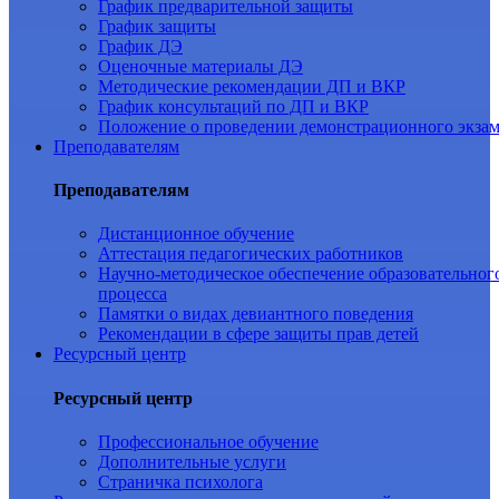
График предварительной защиты
График защиты
График ДЭ
Оценочные материалы ДЭ
Методические рекомендации ДП и ВКР
График консультаций по ДП и ВКР
Положение о проведении демонстрационного экза
Преподавателям
Преподавателям
Дистанционное обучение
Аттестация педагогических работников
Научно-методическое обеспечение образовательног
процесса
Памятки о видах девиантного поведения
Рекомендации в сфере защиты прав детей
Ресурсный центр
Ресурсный центр
Профессиональное обучение
Дополнительные услуги
Страничка психолога