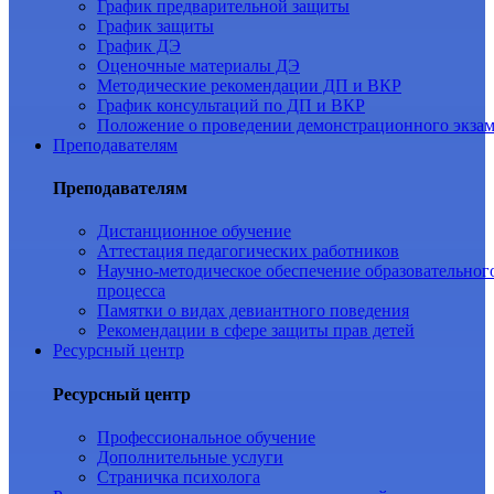
График предварительной защиты
График защиты
График ДЭ
Оценочные материалы ДЭ
Методические рекомендации ДП и ВКР
График консультаций по ДП и ВКР
Положение о проведении демонстрационного экза
Преподавателям
Преподавателям
Дистанционное обучение
Аттестация педагогических работников
Научно-методическое обеспечение образовательног
процесса
Памятки о видах девиантного поведения
Рекомендации в сфере защиты прав детей
Ресурсный центр
Ресурсный центр
Профессиональное обучение
Дополнительные услуги
Страничка психолога