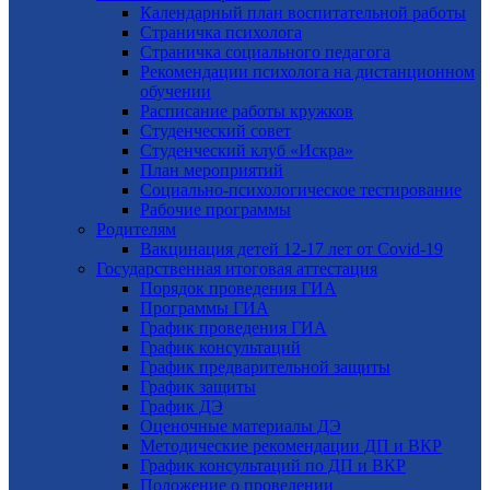
Календарный план воспитательной работы
Страничка психолога
Страничка социального педагога
Рекомендации психолога на дистанционном
обучении
Расписание работы кружков
Студенческий совет
Студенческий клуб «Искра»
План мероприятий
Социально-психологическое тестирование
Рабочие программы
Родителям
Вакцинация детей 12-17 лет от Covid-19
Государственная итоговая аттестация
Порядок проведения ГИА
Программы ГИА
График проведения ГИА
График консультаций
График предварительной защиты
График защиты
График ДЭ
Оценочные материалы ДЭ
Методические рекомендации ДП и ВКР
График консультаций по ДП и ВКР
Положение о проведении