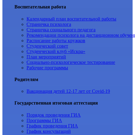
Воспитательная работа
Календарный план воспитательной работы
Страничка психолога
Страничка социального педагога
Рекомендации психолога на дистанционном обучен
Расписание работы кружков
Студенческий совет
Студенческий клуб «Искра»
План мероприятий
Социально-психологическое тестирование
Рабочие программы
Родителям
Вакцинация детей 12-17 лет от Covid-19
Государственная итоговая аттестация
Порядок проведения ГИА
Программы ГИА
График проведения ГИА
График консультаций