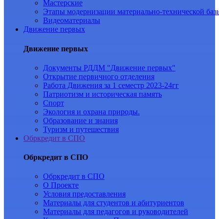
Мастерские
Этапы модернизации материально-технической баз
Видеоматериалы
Движение первых
Движение первых
Документы РДДМ "Движение первых"
Открытие первичного отделения
Работа Движения за 1 семестр 2023-24гг
Патриотизм и историческая память
Спорт
Экология и охрана природы.
Образование и знания
Туризм и путешествия
Обркредит в СПО
Обркредит в СПО
Обркредит в СПО
О Проекте
Условия предоставления
Материалы для студентов и абитуриентов
Материалы для педагогов и руководителей