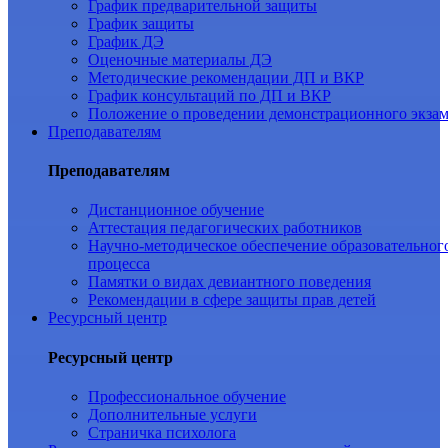
График предварительной защиты
График защиты
График ДЭ
Оценочные материалы ДЭ
Методические рекомендации ДП и ВКР
График консультаций по ДП и ВКР
Положение о проведении демонстрационного экза
Преподавателям
Преподавателям
Дистанционное обучение
Аттестация педагогических работников
Научно-методическое обеспечение образовательног
процесса
Памятки о видах девиантного поведения
Рекомендации в сфере защиты прав детей
Ресурсный центр
Ресурсный центр
Профессиональное обучение
Дополнительные услуги
Страничка психолога