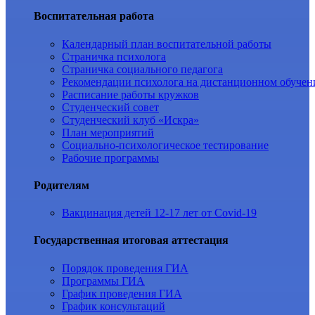
Воспитательная работа
Календарный план воспитательной работы
Страничка психолога
Страничка социального педагога
Рекомендации психолога на дистанционном обучен
Расписание работы кружков
Студенческий совет
Студенческий клуб «Искра»
План мероприятий
Социально-психологическое тестирование
Рабочие программы
Родителям
Вакцинация детей 12-17 лет от Covid-19
Государственная итоговая аттестация
Порядок проведения ГИА
Программы ГИА
График проведения ГИА
График консультаций