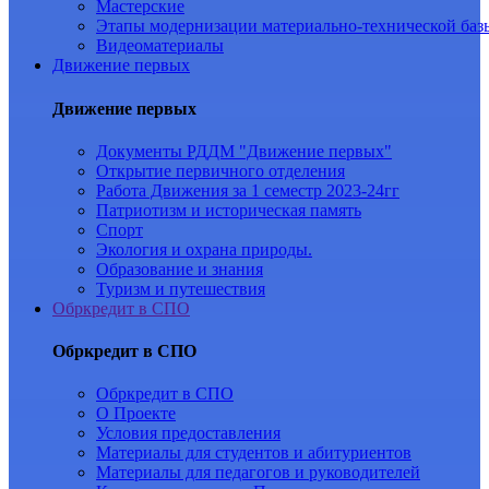
Мастерские
Этапы модернизации материально-технической баз
Видеоматериалы
Движение первых
Движение первых
Документы РДДМ "Движение первых"
Открытие первичного отделения
Работа Движения за 1 семестр 2023-24гг
Патриотизм и историческая память
Спорт
Экология и охрана природы.
Образование и знания
Туризм и путешествия
Обркредит в СПО
Обркредит в СПО
Обркредит в СПО
О Проекте
Условия предоставления
Материалы для студентов и абитуриентов
Материалы для педагогов и руководителей