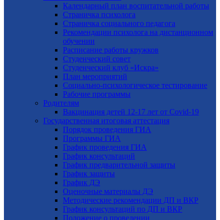
Календарный план воспитательной работы
Страничка психолога
Страничка социального педагога
Рекомендации психолога на дистанционном
обучении
Расписание работы кружков
Студенческий совет
Студенческий клуб «Искра»
План мероприятий
Социально-психологическое тестирование
Рабочие программы
Родителям
Вакцинация детей 12-17 лет от Covid-19
Государственная итоговая аттестация
Порядок проведения ГИА
Программы ГИА
График проведения ГИА
График консультаций
График предварительной защиты
График защиты
График ДЭ
Оценочные материалы ДЭ
Методические рекомендации ДП и ВКР
График консультаций по ДП и ВКР
Положение о проведении