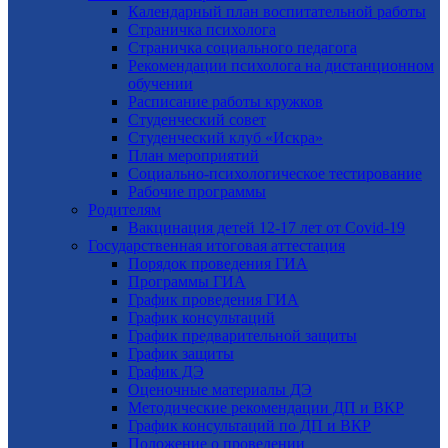
Календарный план воспитательной работы
Страничка психолога
Страничка социального педагога
Рекомендации психолога на дистанционном
обучении
Расписание работы кружков
Студенческий совет
Студенческий клуб «Искра»
План мероприятий
Социально-психологическое тестирование
Рабочие программы
Родителям
Вакцинация детей 12-17 лет от Covid-19
Государственная итоговая аттестация
Порядок проведения ГИА
Программы ГИА
График проведения ГИА
График консультаций
График предварительной защиты
График защиты
График ДЭ
Оценочные материалы ДЭ
Методические рекомендации ДП и ВКР
График консультаций по ДП и ВКР
Положение о проведении