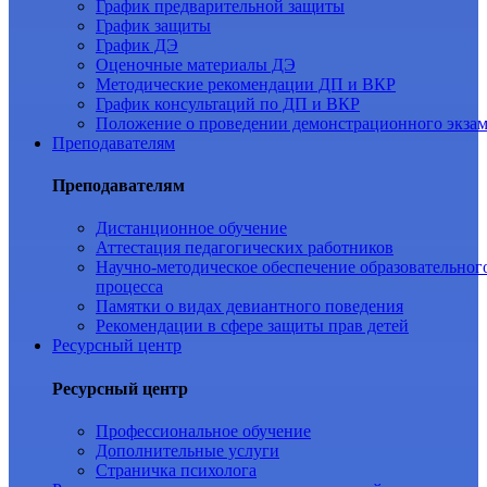
График предварительной защиты
График защиты
График ДЭ
Оценочные материалы ДЭ
Методические рекомендации ДП и ВКР
График консультаций по ДП и ВКР
Положение о проведении демонстрационного экза
Преподавателям
Преподавателям
Дистанционное обучение
Аттестация педагогических работников
Научно-методическое обеспечение образовательног
процесса
Памятки о видах девиантного поведения
Рекомендации в сфере защиты прав детей
Ресурсный центр
Ресурсный центр
Профессиональное обучение
Дополнительные услуги
Страничка психолога