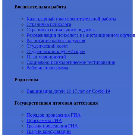
Воспитательная работа
Календарный план воспитательной работы
Страничка психолога
Страничка социального педагога
Рекомендации психолога на дистанционном обучен
Расписание работы кружков
Студенческий совет
Студенческий клуб «Искра»
План мероприятий
Социально-психологическое тестирование
Рабочие программы
Родителям
Вакцинация детей 12-17 лет от Covid-19
Государственная итоговая аттестация
Порядок проведения ГИА
Программы ГИА
График проведения ГИА
График консультаций