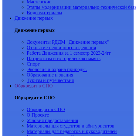
Мастерские
Этапы модернизации материально-технической баз
Видеоматериалы
Движение первых
Движение первых
Документы РДДМ "Движение первых"
Открытие первичного отделения
Работа Движения за 1 семестр 2023-24гг
Патриотизм и историческая память
Спорт
Экология и охрана природы.
Образование и знания
Туризм и путешествия
Обркредит в СПО
Обркредит в СПО
Обркредит в СПО
О Проекте
Условия предоставления
Материалы для студентов и абитуриентов
Материалы для педагогов и руководителей