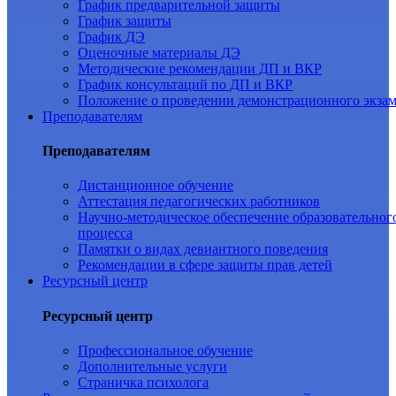
График предварительной защиты
График защиты
График ДЭ
Оценочные материалы ДЭ
Методические рекомендации ДП и ВКР
График консультаций по ДП и ВКР
Положение о проведении демонстрационного экза
Преподавателям
Преподавателям
Дистанционное обучение
Аттестация педагогических работников
Научно-методическое обеспечение образовательног
процесса
Памятки о видах девиантного поведения
Рекомендации в сфере защиты прав детей
Ресурсный центр
Ресурсный центр
Профессиональное обучение
Дополнительные услуги
Страничка психолога