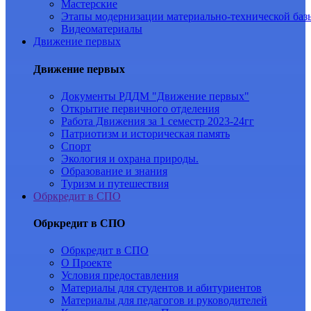
Мастерские
Этапы модернизации материально-технической баз
Видеоматериалы
Движение первых
Движение первых
Документы РДДМ "Движение первых"
Открытие первичного отделения
Работа Движения за 1 семестр 2023-24гг
Патриотизм и историческая память
Спорт
Экология и охрана природы.
Образование и знания
Туризм и путешествия
Обркредит в СПО
Обркредит в СПО
Обркредит в СПО
О Проекте
Условия предоставления
Материалы для студентов и абитуриентов
Материалы для педагогов и руководителей