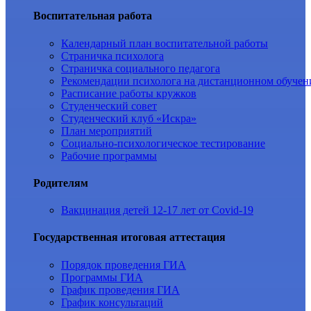
Воспитательная работа
Календарный план воспитательной работы
Страничка психолога
Страничка социального педагога
Рекомендации психолога на дистанционном обучен
Расписание работы кружков
Студенческий совет
Студенческий клуб «Искра»
План мероприятий
Социально-психологическое тестирование
Рабочие программы
Родителям
Вакцинация детей 12-17 лет от Covid-19
Государственная итоговая аттестация
Порядок проведения ГИА
Программы ГИА
График проведения ГИА
График консультаций