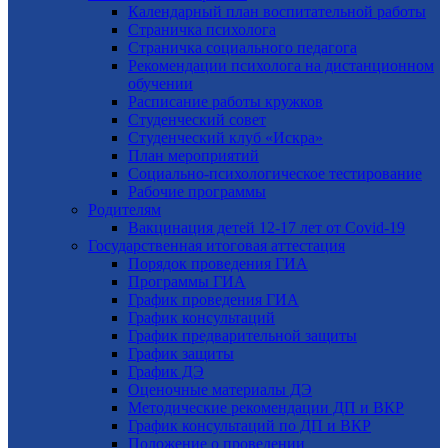
Календарный план воспитательной работы
Страничка психолога
Страничка социального педагога
Рекомендации психолога на дистанционном
обучении
Расписание работы кружков
Студенческий совет
Студенческий клуб «Искра»
План мероприятий
Социально-психологическое тестирование
Рабочие программы
Родителям
Вакцинация детей 12-17 лет от Covid-19
Государственная итоговая аттестация
Порядок проведения ГИА
Программы ГИА
График проведения ГИА
График консультаций
График предварительной защиты
График защиты
График ДЭ
Оценочные материалы ДЭ
Методические рекомендации ДП и ВКР
График консультаций по ДП и ВКР
Положение о проведении